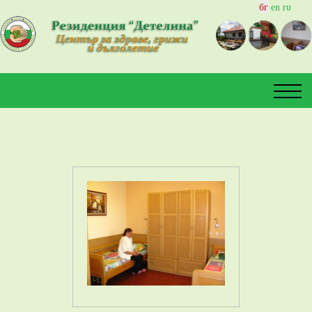
бг
еn ru